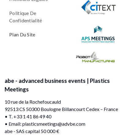
Politique De
Confidentialité
Plan Du Site
abe - advanced business events | Plastics
Meetings
10 rue de la Rochefoucauld
92513 CS 50300 Boulogne Billancourt Cedex – France
• T. +33 1 41 86 49 40
• Email:
plasticsmeetings@advbe.com
abe - SAS capital 50 000 €